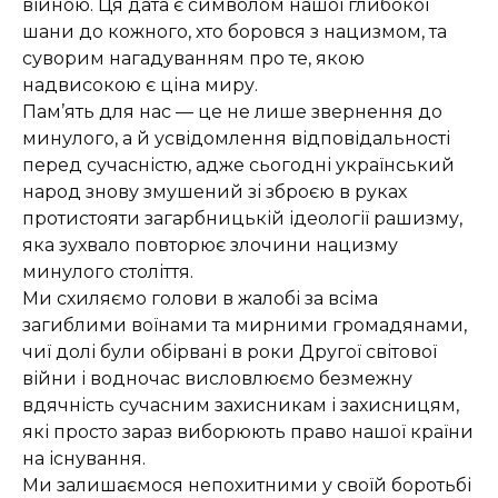
війною. Ця дата є символом нашої глибокої
шани до кожного, хто боровся з нацизмом, та
суворим нагадуванням про те, якою
надвисокою є ціна миру.
Пам’ять для нас — це не лише звернення до
минулого, а й усвідомлення відповідальності
перед сучасністю, адже сьогодні український
народ знову змушений зі зброєю в руках
протистояти загарбницькій ідеології рашизму,
яка зухвало повторює злочини нацизму
минулого століття.
Ми схиляємо голови в жалобі за всіма
загиблими воїнами та мирними громадянами,
чиї долі були обірвані в роки Другої світової
війни і водночас висловлюємо безмежну
вдячність сучасним захисникам і захисницям,
які просто зараз виборюють право нашої країни
на існування.
Ми залишаємося непохитними у своїй боротьбі