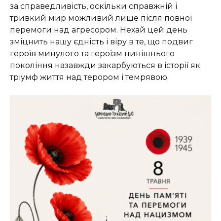
за справедливість, оскільки справжній і
тривкий мир можливий лише після повної
перемоги над агресором. Нехай цей день
зміцнить нашу єдність і віру в те, що подвиг
героїв минулого та героїзм нинішнього
покоління назавжди закарбуються в історії як
тріумф життя над терором і темрявою.