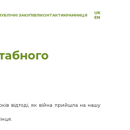
UK
ПУБЛІЧНІ ЗАКУПІВЛІ
КОНТАКТИ
КРАМНИЦЯ
EN
табного
ків відтоді, як війна прийшла на нашу
їнця.