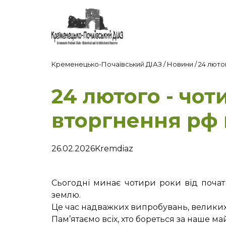
Кременецько-Почаївський ДІАЗ
/
Новини
/
24 люто
24 лютого - чо
вторгнення рф 
26.02.2026
Kremdiaz
Сьогодні минає чотири роки від почат
землю.
Це час надважких випробувань, великих 
Пам’ятаємо всіх, хто бореться за наше ма