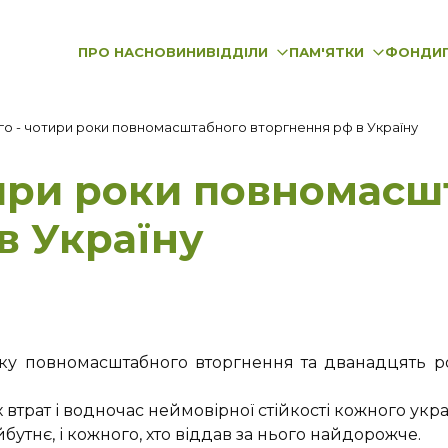
ПРО НАС
НОВИНИ
ВІДДІЛИ
ПАМ'ЯТКИ
ФОНДИ
го - чотири роки повномасштабного вторгнення рф в Україну
тири роки повномасш
в Україну
ку повномасштабного вторгнення та дванадцять ро
втрат і водночас неймовірної стійкості кожного укра
йбутнє, і кожного, хто віддав за нього найдорожче.