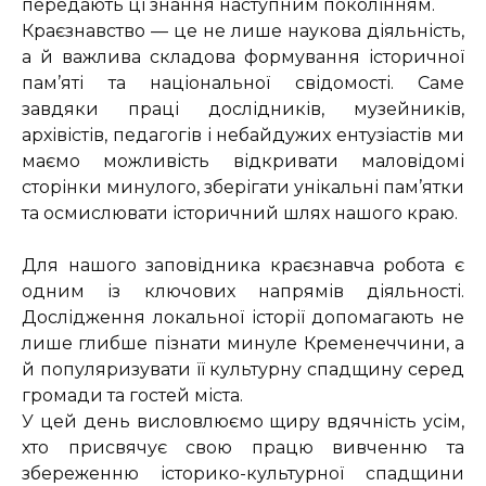
передають ці знання наступним поколінням.
Краєзнавство — це не лише наукова діяльність,
а й важлива складова формування історичної
пам’яті та національної свідомості. Саме
завдяки праці дослідників, музейників,
архівістів, педагогів і небайдужих ентузіастів ми
маємо можливість відкривати маловідомі
сторінки минулого, зберігати унікальні пам’ятки
та осмислювати історичний шлях нашого краю.
Для нашого заповідника краєзнавча робота є
одним із ключових напрямів діяльності.
Дослідження локальної історії допомагають не
лише глибше пізнати минуле Кременеччини, а
й популяризувати її культурну спадщину серед
громади та гостей міста.
У цей день висловлюємо щиру вдячність усім,
хто присвячує свою працю вивченню та
збереженню історико-культурної спадщини