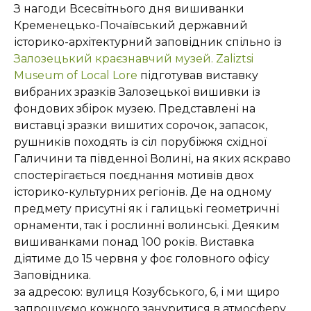
З нагоди Всесвітнього дня вишиванки
Кременецько-Почаївський державний
історико-архітектурний заповідник спільно із
Залозецький краєзнавчий музей. Zaliztsi
Museum of Local Lore
підготував виставку
вибраних зразків Залозецької вишивки із
фондових збірок музею. Представлені на
виставці зразки вишитих сорочок, запасок,
рушників походять із сіл порубіжжя східної
Галичини та південної Волині, на яких яскраво
спостерігається поєднання мотивів двох
історико-культурних регіонів. Де на одному
предмету присутні як і галицькі геометричні
орнаменти, так і рослинні волинські. Деяким
вишиванками понад 100 років. Виставка
діятиме до 15 червня у фоє головного офісу
Заповідника.
за адресою: вулиця Козубського, 6, і ми щиро
запрошуємо кожного зануритися в атмосферу