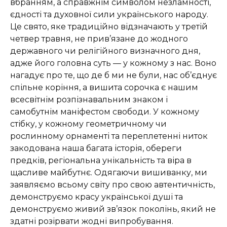
вбранням, а справжнім символом незламності,
єдності та духовної сили українського народу.
Це свято, яке традиційно відзначають у третій
четвер травня, не прив’язане до жодного
державного чи релігійного визначного дня,
адже його головна суть — у кожному з нас. Воно
нагадує про те, що де б ми не були, нас об’єднує
спільне коріння, а вишита сорочка є нашим
всесвітнім розпізнавальним знаком і
самобутнім маніфестом свободи. У кожному
стібку, у кожному геометричному чи
рослинному орнаменті та переплетенні ниток
закодована наша багата історія, обереги
предків, регіональна унікальність та віра в
щасливе майбутнє. Одягаючи вишиванку, ми
заявляємо всьому світу про свою автентичність,
демонструємо красу української душі та
демонструємо живий зв’язок поколінь, який не
здатні розірвати жодні випробування.