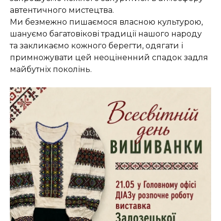
автентичного мистецтва.
Ми безмежно пишаємося власною культурою,
шануємо багатовікові традиції нашого народу
та закликаємо кожного берегти, одягати і
примножувати цей неоціненний спадок задля
майбутніх поколінь.