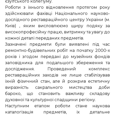
єзуїтського колегіуму.
Роботи з їхнього відновлення протягом року
здійснювали фахівці Національного науково-
дослідного реставраційного центру України (м.
Київ) , яким висловлюємо щиру подяку за
високопрофесійну працю, витримку та увагу до
кожної деталі переданих предметів.
Зазначені предмети були виявлені під час
ремонтно-будівельних робіт на початку 2000-х
років і згодом передані до музейних фондів
заповідника для подальшого збереження та
дослідження. Проведений комплекс
реставраційних заходів не лише стабілізував
їхній фізичний стан, але й розкрив естетичну
виразність сакрального мистецтва доби
бароко, що становить важливу складову
духовної та культурної спадщини регіону.
Наступним етапом роботи стане наукова
каталогізація предметів, їх детальне