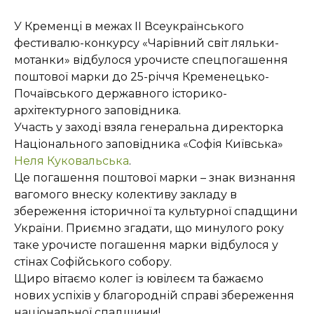
У Кременці в межах ІІ Всеукраїнського
фестивалю-конкурсу «Чарівний світ ляльки-
мотанки» відбулося урочисте спецпогашення
поштової марки до 25-річчя Кременецько-
Почаївського державного історико-
архітектурного заповідника.
Участь у заході взяла генеральна директорка
Національного заповідника «Софія Київська»
Неля Куковальська
.
Це погашення поштової марки – знак визнання
вагомого внеску колективу закладу в
збереження історичної та культурної спадщини
України. Приємно згадати, що минулого року
таке урочисте погашення марки відбулося у
стінах Софійського собору.
Щиро вітаємо колег із ювілеєм та бажаємо
нових успіхів у благородній справі збереження
національної спадщини!