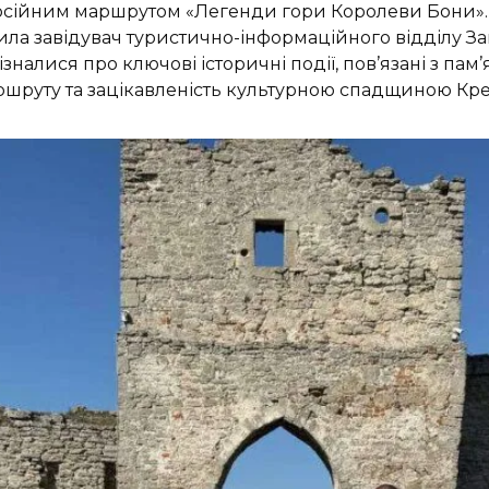
урсійним маршрутом «Легенди гори Королеви Бони».
ила завідувач туристично-інформаційного відділу За
 дізналися про ключові історичні події, пов’язані з п
ршруту та зацікавленість культурною спадщиною Кр