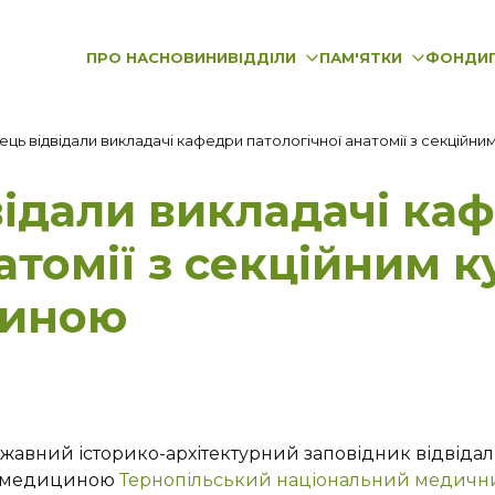
ПРО НАС
НОВИНИ
ВІДДІЛИ
ПАМ'ЯТКИ
ФОНДИ
ць відвідали викладачі кафедри патологічної анатомії з секційн
ідали викладачі ка
атомії з секційним к
циною
авний історико-архітектурний заповідник відвідал
ою медициною
Тернопільський національний медичний 