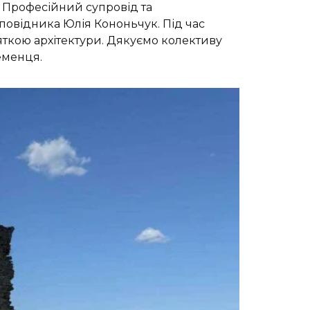
 Професійний супровід та
повідника Юлія Кононьчук. Під час
ам’яткою архітектури. Дякуємо колективу
еменця.