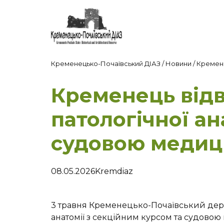
Кременецько-Почаївський ДІАЗ
/
Новини
/
Кремене
Кременець відв
патологічної ан
судовою меди
08.05.2026
Kremdiaz
3 травня Кременецько-Почаївський держ
анатомії з секційним курсом та судов