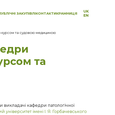
UK
ПУБЛІЧНІ ЗАКУПІВЛІ
КОНТАКТИ
КРАМНИЦЯ
EN
им курсом та судовою медициною
федри
урсом та
и викладачі кафедри патологічної
університет імені І. Я. Горбачевського