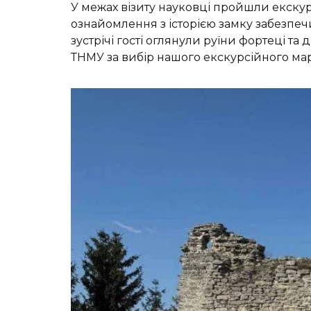
У межах візиту науковці пройшли екск
ознайомлення з історією замку забезпеч
зустрічі гості оглянули руїни фортеці та
ТНМУ за вибір нашого екскурсійного ма