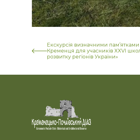
Екскурсія визначними пам’ятками
Кременця для учасників XXVI шко
розвитку регіонів України»